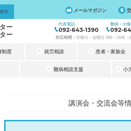
メールマガジン
特大
代表電話
難病・小慢
ター
092-643-1390
092-64
ター
対応時間：
月曜日～金曜日 9時～16時（祝
種制度
就労相談
患者・家族会
難病相談支援
小
講演会・交流会等